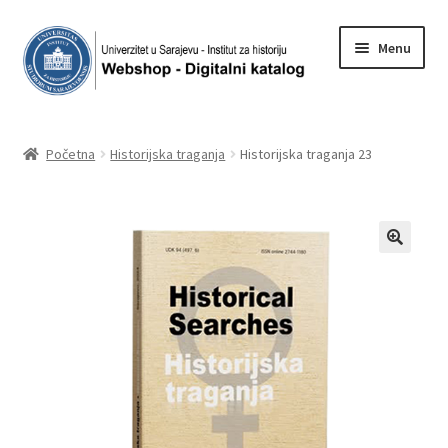
Skip
Skip
Menu
to
to
navigation
content
Početna
Početna
Historijska traganja
Historijska traganja 23
Korpa
Moj račun
Plaćanje
Shop