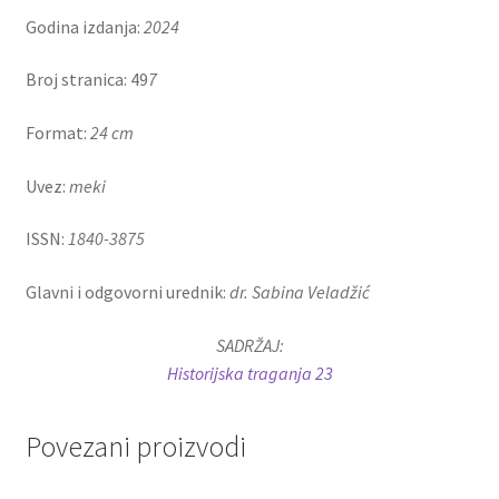
Godina izdanja:
2024
Broj stranica: 49
7
Format:
24 cm
Uvez:
meki
ISSN:
1840-3875
Glavni i odgovorni urednik:
dr. Sabina Veladžić
SADRŽAJ:
Historijska traganja 23
Povezani proizvodi