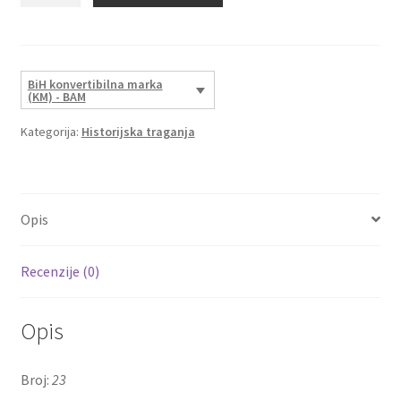
23
količina
BiH konvertibilna marka
(KM) - BAM
Kategorija:
Historijska traganja
Opis
Recenzije (0)
Opis
Broj:
23