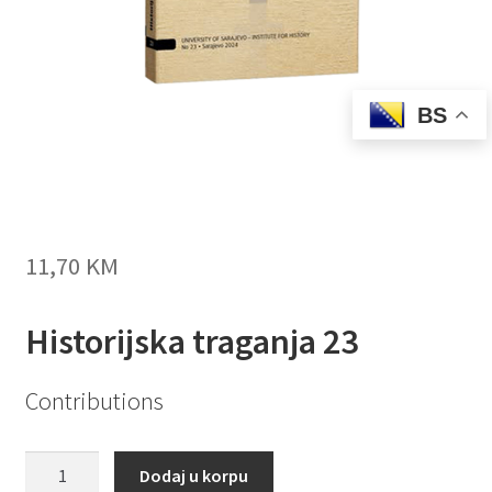
BS
11,70
KM
Historijska traganja 23
Contributions
Historijska
Dodaj u korpu
traganja