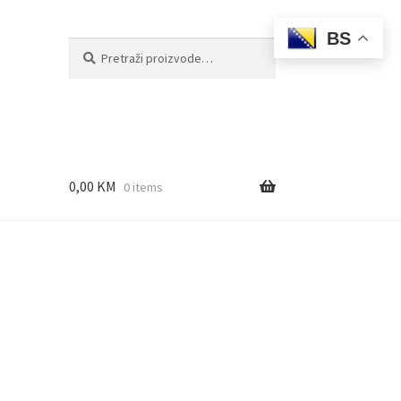
BS
Pretraži:
Pretraži
0,00
KM
0 items