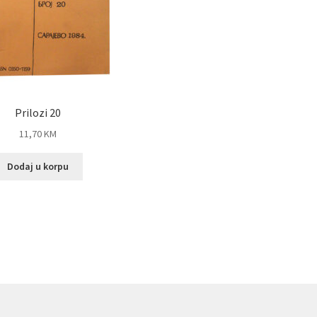
Prilozi 20
11,70
KM
Dodaj u korpu