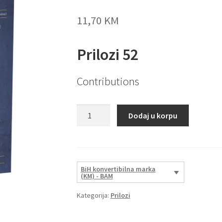
11,70
KM
Prilozi 52
Contributions
Prilozi
Dodaj u korpu
52
količina
BiH konvertibilna marka
(KM) - BAM
Kategorija:
Prilozi