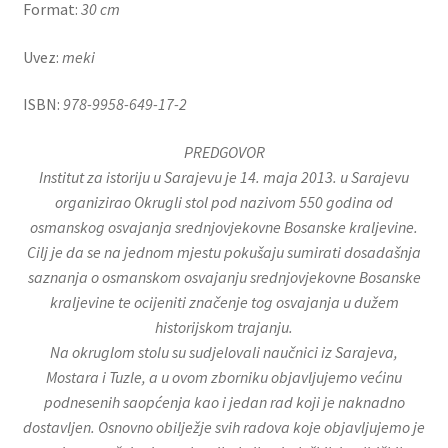
Format:
30 cm
Uvez:
meki
ISBN:
978-9958-649-17-2
PREDGOVOR
Institut za istoriju u Sarajevu je 14. maja 2013. u Sarajevu
organizirao Okrugli stol pod nazivom 550 godina od
osmanskog osvajanja srednjovjekovne Bosanske kraljevine.
Cilj je da se na jednom mjestu pokušaju sumirati dosadašnja
saznanja o osmanskom osvajanju srednjovjekovne Bosanske
kraljevine te ocijeniti značenje tog osvajanja u dužem
historijskom trajanju.
Na okruglom stolu su sudjelovali naučnici iz Sarajeva,
Mostara i Tuzle, a u ovom zborniku objavljujemo većinu
podnesenih saopćenja kao i jedan rad koji je naknadno
dostavljen. Osnovno obilježje svih radova koje objavljujemo je