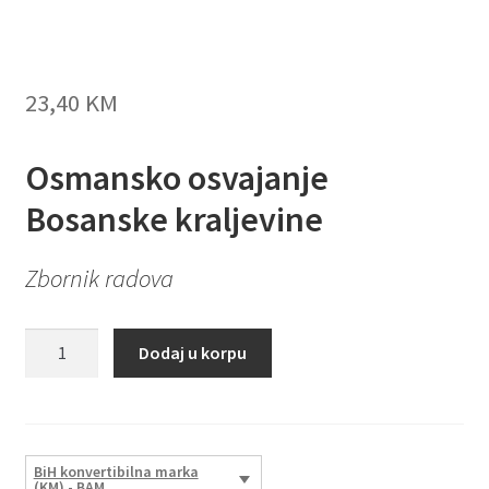
23,40
KM
Osmansko osvajanje
Bosanske kraljevine
Zbornik radova
Osmansko
Dodaj u korpu
osvajanje
Bosanske
kraljevine
količina
BiH konvertibilna marka
(KM) - BAM