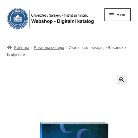
Skip
Skip
Menu
to
to
navigation
content
Početna
Početna
Posebna izdanja
Osmansko osvajanje Bosanske
kraljevine
Korpa
Moj račun
Plaćanje
Shop