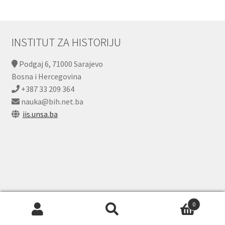
INSTITUT ZA HISTORIJU
Podgaj 6, 71000 Sarajevo
Bosna i Hercegovina
+387 33 209 364
nauka@bih.net.ba
iis.unsa.ba
0
© Webshop - Digitalni katalog 2026
Pretraži:
Pretraži
Built with WooCommerce
.