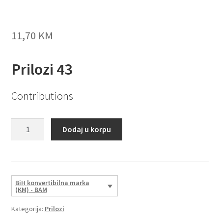
11,70
KM
Prilozi 43
Contributions
Prilozi
Dodaj u korpu
43
količina
BiH konvertibilna marka
(KM) - BAM
Kategorija:
Prilozi