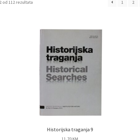
Sorted
2 od 112 rezultata
1
2
by
latest
Historijska traganja 9
11,70
KM