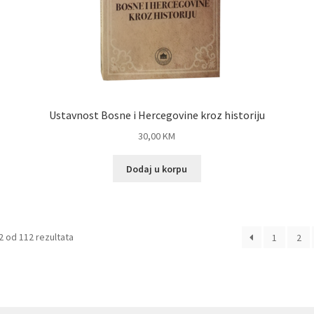
Ustavnost Bosne i Hercegovine kroz historiju
30,00
KM
Dodaj u korpu
Sorted
2 od 112 rezultata
1
2
by
latest