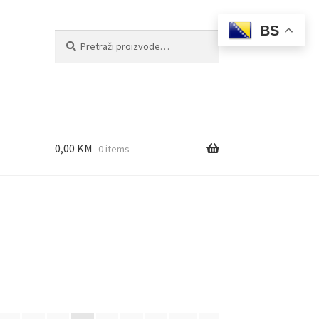
BS
Pretraži:
Pretraži
0,00
KM
0 items