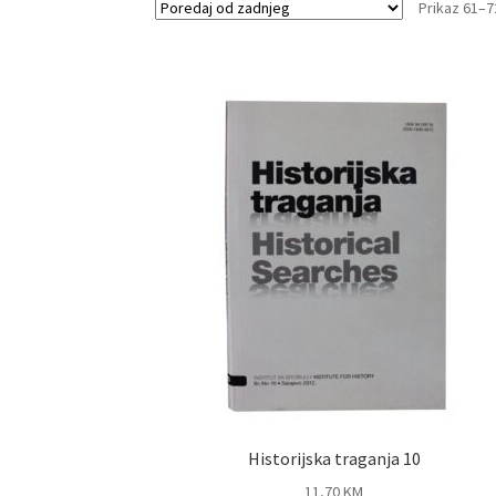
Prikaz 61–7
Historijska traganja 10
11,70
KM