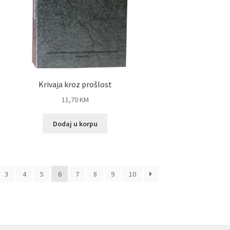
Krivaja kroz prošlost
11,70
KM
Dodaj u korpu
3
4
5
6
7
8
9
10