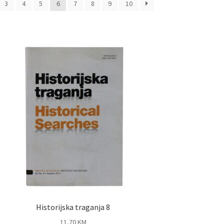
3
4
5
6
7
8
9
10
Historijska traganja 8
11,70
KM